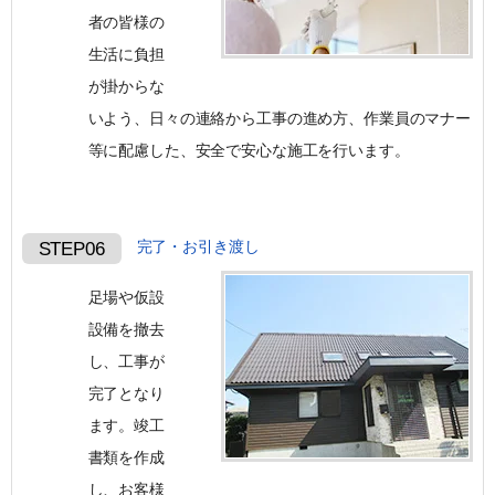
者の皆様の
生活に負担
が掛からな
いよう、日々の連絡から工事の進め方、作業員のマナー
等に配慮した、安全で安心な施工を行います。
完了・お引き渡し
STEP06
足場や仮設
設備を撤去
し、工事が
完了となり
ます。 竣工
書類を作成
し、お客様