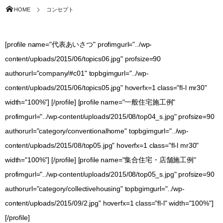
HOME
コンセプト
[profile name="代表あいさつ" profimgurl="../wp-
content/uploads/2015/06/topics06.jpg" profsize=90
authorurl="company/#c01" topbgimgurl="../wp-
content/uploads/2015/06/topics05.jpg" hoverfx=1 class="fl-l mr30"
width="100%"] [/profile] [profile name="一般住宅施工例"
profimgurl="../wp-content/uploads/2015/08/top04_s.jpg" profsize=90
authorurl="category/conventionalhome" topbgimgurl="../wp-
content/uploads/2015/08/top05.jpg" hoverfx=1 class="fl-l mr30"
width="100%"] [/profile] [profile name="集合住宅・店舗施工例"
profimgurl="../wp-content/uploads/2015/08/top05_s.jpg" profsize=90
authorurl="category/collectivehousing" topbgimgurl="../wp-
content/uploads/2015/09/2.jpg" hoverfx=1 class="fl-l" width="100%"]
[/profile]