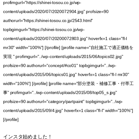
profimgurl="https://shinei-tosou.co.jp/wp-
content/uploads/2020/07/2020072904.jpg" profsize=90
authorurl="https://shinei-tosou.co.jp/2543.html"
topbgimgurl="https://shinei-tosou.co.jp/wp-
content/uploads/2020/07/20200072803.jpg" hoverfx=1 class="fl-l
mr30" width="100%"] [/profile] [profile name="自社施工で適正価格を
実現 " profimgurl="../wp-content/uploads/2015/06/topics02.jpg"
profsize=90 authorurl="concept/#co01" topbgimgurl="../wp-
content/uploads/2015/06/topics01.jpg" hoverfx=1 class="fl-l mr30"
width="100%"] [/profile] [profile name="部分塗装・補修工事・付帯工
事" profimgurl="../wp-content/uploads/2015/08/top05_s.jpg"
profsize=90 authorurl="category/partpaint" topbgimgurl="../wp-
content/uploads/2015/09/4.jpg" hoverfx=1 class="fl-l" width="100%"]
[/profile]
インスタ始めました！