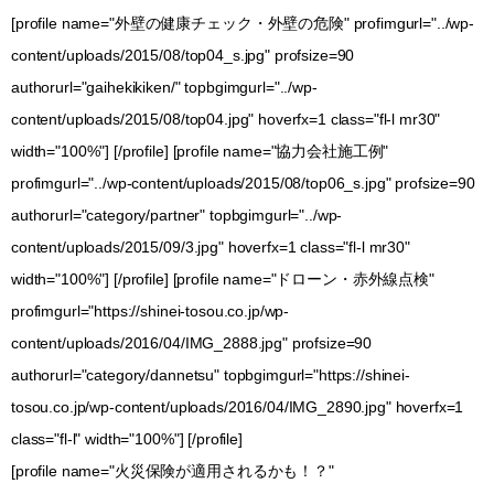
[profile name="外壁の健康チェック・外壁の危険" profimgurl="../wp-
content/uploads/2015/08/top04_s.jpg" profsize=90
authorurl="gaihekikiken/" topbgimgurl="../wp-
content/uploads/2015/08/top04.jpg" hoverfx=1 class="fl-l mr30"
width="100%"] [/profile] [profile name="協力会社施工例"
profimgurl="../wp-content/uploads/2015/08/top06_s.jpg" profsize=90
authorurl="category/partner" topbgimgurl="../wp-
content/uploads/2015/09/3.jpg" hoverfx=1 class="fl-l mr30"
width="100%"] [/profile] [profile name="ドローン・赤外線点検"
profimgurl="https://shinei-tosou.co.jp/wp-
content/uploads/2016/04/IMG_2888.jpg" profsize=90
authorurl="category/dannetsu" topbgimgurl="https://shinei-
tosou.co.jp/wp-content/uploads/2016/04/IMG_2890.jpg" hoverfx=1
class="fl-l" width="100%"] [/profile]
[profile name="火災保険が適用されるかも！？"