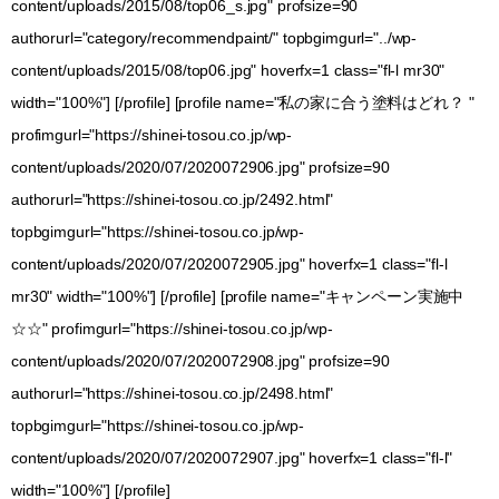
content/uploads/2015/08/top06_s.jpg" profsize=90
authorurl="category/recommendpaint/" topbgimgurl="../wp-
content/uploads/2015/08/top06.jpg" hoverfx=1 class="fl-l mr30"
width="100%"] [/profile] [profile name="私の家に合う塗料はどれ？ "
profimgurl="https://shinei-tosou.co.jp/wp-
content/uploads/2020/07/2020072906.jpg" profsize=90
authorurl="https://shinei-tosou.co.jp/2492.html"
topbgimgurl="https://shinei-tosou.co.jp/wp-
content/uploads/2020/07/2020072905.jpg" hoverfx=1 class="fl-l
mr30" width="100%"] [/profile] [profile name="キャンペーン実施中
☆☆" profimgurl="https://shinei-tosou.co.jp/wp-
content/uploads/2020/07/2020072908.jpg" profsize=90
authorurl="https://shinei-tosou.co.jp/2498.html"
topbgimgurl="https://shinei-tosou.co.jp/wp-
content/uploads/2020/07/2020072907.jpg" hoverfx=1 class="fl-l"
width="100%"] [/profile]