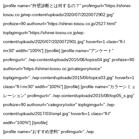
[profile name="外壁診断とは何するの？" profimgurl="https://shinei-
tosou.co.jp/wp-content/uploads/2020/07/2020072902.jpg"
profsize=90 authorurl="https://shinei-tosou.co.jp/2527.html"
topbgimgurl="https://shinei-tosou.co.jp/wp-
content/uploads/2020/07/2020072901.jpg" hoverfx=1 class="fl-l
mr30" width="100%"] [/profile] [profile name="アンケート"
profimgurl="../wp-content/uploads/2015/06/topics04.jpg" profsize=90
authorurl="https://shinei-tosou.co.jp/category/voice"
topbgimgurl="../wp-content/uploads/2015/06/topics03.jpg" hoverfx=1
class="fl-l mr30" width="100%"] [/profile] [profile name="カラーシミュ
レーション" profimgurl="../wp-content/uploads/2015/08/top05_s.jpg"
profsize=90 authorurl="category/color" topbgimgurl="../wp-
content/uploads/2017/03/smpl.jpg" hoverfx=1 class="fl-l"
width="100%"] [/profile]
[profile name="おすすめ塗料" profimgurl="../wp-