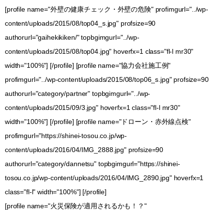
[profile name="外壁の健康チェック・外壁の危険" profimgurl="../wp-
content/uploads/2015/08/top04_s.jpg" profsize=90
authorurl="gaihekikiken/" topbgimgurl="../wp-
content/uploads/2015/08/top04.jpg" hoverfx=1 class="fl-l mr30"
width="100%"] [/profile] [profile name="協力会社施工例"
profimgurl="../wp-content/uploads/2015/08/top06_s.jpg" profsize=90
authorurl="category/partner" topbgimgurl="../wp-
content/uploads/2015/09/3.jpg" hoverfx=1 class="fl-l mr30"
width="100%"] [/profile] [profile name="ドローン・赤外線点検"
profimgurl="https://shinei-tosou.co.jp/wp-
content/uploads/2016/04/IMG_2888.jpg" profsize=90
authorurl="category/dannetsu" topbgimgurl="https://shinei-
tosou.co.jp/wp-content/uploads/2016/04/IMG_2890.jpg" hoverfx=1
class="fl-l" width="100%"] [/profile]
[profile name="火災保険が適用されるかも！？"