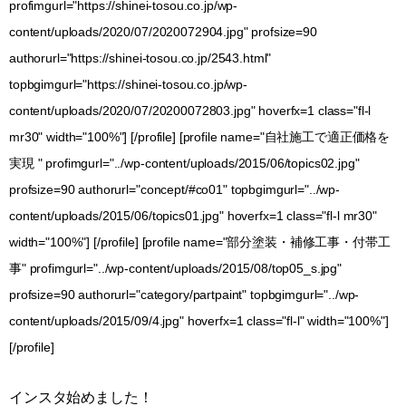
profimgurl="https://shinei-tosou.co.jp/wp-
content/uploads/2020/07/2020072904.jpg" profsize=90
authorurl="https://shinei-tosou.co.jp/2543.html"
topbgimgurl="https://shinei-tosou.co.jp/wp-
content/uploads/2020/07/20200072803.jpg" hoverfx=1 class="fl-l
mr30" width="100%"] [/profile] [profile name="自社施工で適正価格を
実現 " profimgurl="../wp-content/uploads/2015/06/topics02.jpg"
profsize=90 authorurl="concept/#co01" topbgimgurl="../wp-
content/uploads/2015/06/topics01.jpg" hoverfx=1 class="fl-l mr30"
width="100%"] [/profile] [profile name="部分塗装・補修工事・付帯工
事" profimgurl="../wp-content/uploads/2015/08/top05_s.jpg"
profsize=90 authorurl="category/partpaint" topbgimgurl="../wp-
content/uploads/2015/09/4.jpg" hoverfx=1 class="fl-l" width="100%"]
[/profile]
インスタ始めました！