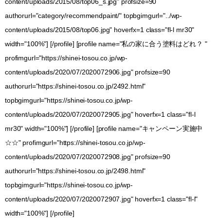
content/uploads/2015/08/top06_s.jpg" profsize=90
authorurl="category/recommendpaint/" topbgimgurl="../wp-
content/uploads/2015/08/top06.jpg" hoverfx=1 class="fl-l mr30"
width="100%"] [/profile] [profile name="私の家に合う塗料はどれ？ "
profimgurl="https://shinei-tosou.co.jp/wp-
content/uploads/2020/07/2020072906.jpg" profsize=90
authorurl="https://shinei-tosou.co.jp/2492.html"
topbgimgurl="https://shinei-tosou.co.jp/wp-
content/uploads/2020/07/2020072905.jpg" hoverfx=1 class="fl-l
mr30" width="100%"] [/profile] [profile name="キャンペーン実施中
☆☆" profimgurl="https://shinei-tosou.co.jp/wp-
content/uploads/2020/07/2020072908.jpg" profsize=90
authorurl="https://shinei-tosou.co.jp/2498.html"
topbgimgurl="https://shinei-tosou.co.jp/wp-
content/uploads/2020/07/2020072907.jpg" hoverfx=1 class="fl-l"
width="100%"] [/profile]