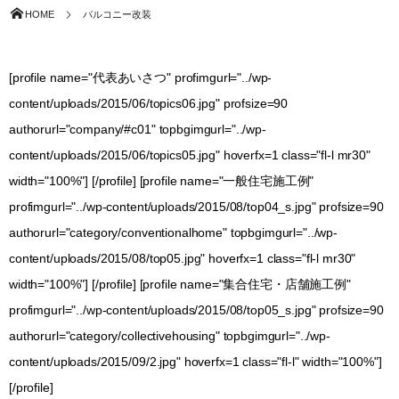
HOME
バルコニー改装
[profile name="代表あいさつ" profimgurl="../wp-
content/uploads/2015/06/topics06.jpg" profsize=90
authorurl="company/#c01" topbgimgurl="../wp-
content/uploads/2015/06/topics05.jpg" hoverfx=1 class="fl-l mr30"
width="100%"] [/profile] [profile name="一般住宅施工例"
profimgurl="../wp-content/uploads/2015/08/top04_s.jpg" profsize=90
authorurl="category/conventionalhome" topbgimgurl="../wp-
content/uploads/2015/08/top05.jpg" hoverfx=1 class="fl-l mr30"
width="100%"] [/profile] [profile name="集合住宅・店舗施工例"
profimgurl="../wp-content/uploads/2015/08/top05_s.jpg" profsize=90
authorurl="category/collectivehousing" topbgimgurl="../wp-
content/uploads/2015/09/2.jpg" hoverfx=1 class="fl-l" width="100%"]
[/profile]