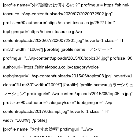
[profile name="外壁診断とは何するの？" profimgurl="https://shinei-
tosou.co.jp/wp-content/uploads/2020/07/2020072902.jpg"
profsize=90 authorurl="https://shinei-tosou.co.jp/2527.html"
topbgimgurl="https://shinei-tosou.co.jp/wp-
content/uploads/2020/07/2020072901.jpg" hoverfx=1 class="fl-l
mr30" width="100%"] [/profile] [profile name="アンケート"
profimgurl="../wp-content/uploads/2015/06/topics04.jpg" profsize=90
authorurl="https://shinei-tosou.co.jp/category/voice"
topbgimgurl="../wp-content/uploads/2015/06/topics03.jpg" hoverfx=1
class="fl-l mr30" width="100%"] [/profile] [profile name="カラーシミュ
レーション" profimgurl="../wp-content/uploads/2015/08/top05_s.jpg"
profsize=90 authorurl="category/color" topbgimgurl="../wp-
content/uploads/2017/03/smpl.jpg" hoverfx=1 class="fl-l"
width="100%"] [/profile]
[profile name="おすすめ塗料" profimgurl="../wp-