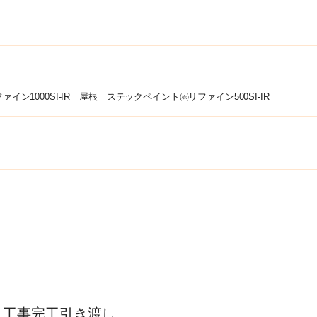
ン1000SI-IR 屋根 ステックペイント㈱リファイン500SI-IR
・工事完工引き渡し