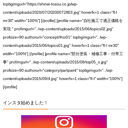
topbgimgurl="https://shinei-tosou.co.jp/wp-
content/uploads/2020/07/20200072803.jpg" hoverfx=1 class="fl-l
mr30" width="100%"] [/profile] [profile name="自社施工で適正価格を
実現 " profimgurl="../wp-content/uploads/2015/06/topics02.jpg"
profsize=90 authorurl="concept/#co01" topbgimgurl="../wp-
content/uploads/2015/06/topics01.jpg" hoverfx=1 class="fl-l mr30"
width="100%"] [/profile] [profile name="部分塗装・補修工事・付帯工
事" profimgurl="../wp-content/uploads/2015/08/top05_s.jpg"
profsize=90 authorurl="category/partpaint" topbgimgurl="../wp-
content/uploads/2015/09/4.jpg" hoverfx=1 class="fl-l" width="100%"]
[/profile]
インスタ始めました！