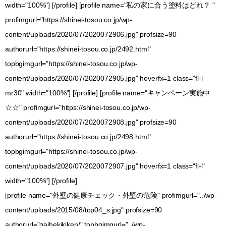
width="100%"] [/profile] [profile name="私の家に合う塗料はどれ？ "
profimgurl="https://shinei-tosou.co.jp/wp-
content/uploads/2020/07/2020072906.jpg" profsize=90
authorurl="https://shinei-tosou.co.jp/2492.html"
topbgimgurl="https://shinei-tosou.co.jp/wp-
content/uploads/2020/07/2020072905.jpg" hoverfx=1 class="fl-l
mr30" width="100%"] [/profile] [profile name="キャンペーン実施中
☆☆" profimgurl="https://shinei-tosou.co.jp/wp-
content/uploads/2020/07/2020072908.jpg" profsize=90
authorurl="https://shinei-tosou.co.jp/2498.html"
topbgimgurl="https://shinei-tosou.co.jp/wp-
content/uploads/2020/07/2020072907.jpg" hoverfx=1 class="fl-l"
width="100%"] [/profile]
[profile name="外壁の健康チェック・外壁の危険" profimgurl="../wp-
content/uploads/2015/08/top04_s.jpg" profsize=90
authorurl="gaihekikiken/" topbgimgurl="../wp-