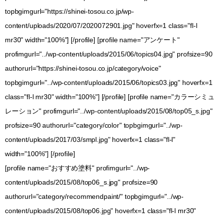
topbgimgurl="https://shinei-tosou.co.jp/wp-
content/uploads/2020/07/2020072901.jpg" hoverfx=1 class="fl-l
mr30" width="100%"] [/profile] [profile name="アンケート"
profimgurl="../wp-content/uploads/2015/06/topics04.jpg" profsize=90
authorurl="https://shinei-tosou.co.jp/category/voice"
topbgimgurl="../wp-content/uploads/2015/06/topics03.jpg" hoverfx=1
class="fl-l mr30" width="100%"] [/profile] [profile name="カラーシミュ
レーション" profimgurl="../wp-content/uploads/2015/08/top05_s.jpg"
profsize=90 authorurl="category/color" topbgimgurl="../wp-
content/uploads/2017/03/smpl.jpg" hoverfx=1 class="fl-l"
width="100%"] [/profile]
[profile name="おすすめ塗料" profimgurl="../wp-
content/uploads/2015/08/top06_s.jpg" profsize=90
authorurl="category/recommendpaint/" topbgimgurl="../wp-
content/uploads/2015/08/top06.jpg" hoverfx=1 class="fl-l mr30"