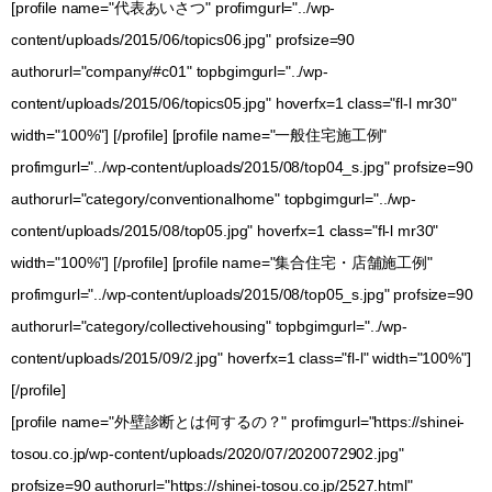
[profile name="代表あいさつ" profimgurl="../wp-
content/uploads/2015/06/topics06.jpg" profsize=90
authorurl="company/#c01" topbgimgurl="../wp-
content/uploads/2015/06/topics05.jpg" hoverfx=1 class="fl-l mr30"
width="100%"] [/profile] [profile name="一般住宅施工例"
profimgurl="../wp-content/uploads/2015/08/top04_s.jpg" profsize=90
authorurl="category/conventionalhome" topbgimgurl="../wp-
content/uploads/2015/08/top05.jpg" hoverfx=1 class="fl-l mr30"
width="100%"] [/profile] [profile name="集合住宅・店舗施工例"
profimgurl="../wp-content/uploads/2015/08/top05_s.jpg" profsize=90
authorurl="category/collectivehousing" topbgimgurl="../wp-
content/uploads/2015/09/2.jpg" hoverfx=1 class="fl-l" width="100%"]
[/profile]
[profile name="外壁診断とは何するの？" profimgurl="https://shinei-
tosou.co.jp/wp-content/uploads/2020/07/2020072902.jpg"
profsize=90 authorurl="https://shinei-tosou.co.jp/2527.html"