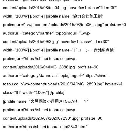
content/uploads/2015/08/top04.jpg" hoverfx=1 class="fl-l mr30"
width="100%"] [/profile] [profile name="協力会社施工例"
profimgurl="../wp-content/uploads/2015/08/top06_s.jpg" profsize=90
authorurl="category/partner" topbgimgurl="../wp-
content/uploads/2015/09/3.jpg" hoverfx=1 class="fl-l mr30"
width="100%"] [/profile] [profile name="ドローン・赤外線点検"
profimgurl="https://shinei-tosou.co.jp/wp-
content/uploads/2016/04/IMG_2888.jpg" profsize=90
authorurl="category/dannetsu" topbgimgurl="https://shinei-
tosou.co.jp/wp-content/uploads/2016/04/IMG_2890.jpg" hoverfx=1
class="fl-l" width="100%"] [/profile]
[profile name="火災保険が適用されるかも！？"
profimgurl="https://shinei-tosou.co.jp/wp-
content/uploads/2020/07/2020072904.jpg" profsize=90
authorurl="https://shinei-tosou.co.jp/2543.html"