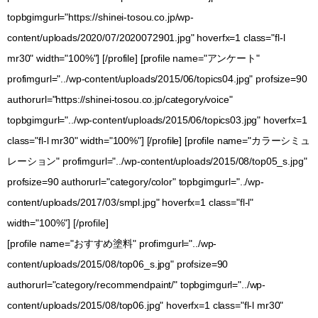
topbgimgurl="https://shinei-tosou.co.jp/wp-
content/uploads/2020/07/2020072901.jpg" hoverfx=1 class="fl-l
mr30" width="100%"] [/profile] [profile name="アンケート"
profimgurl="../wp-content/uploads/2015/06/topics04.jpg" profsize=90
authorurl="https://shinei-tosou.co.jp/category/voice"
topbgimgurl="../wp-content/uploads/2015/06/topics03.jpg" hoverfx=1
class="fl-l mr30" width="100%"] [/profile] [profile name="カラーシミュ
レーション" profimgurl="../wp-content/uploads/2015/08/top05_s.jpg"
profsize=90 authorurl="category/color" topbgimgurl="../wp-
content/uploads/2017/03/smpl.jpg" hoverfx=1 class="fl-l"
width="100%"] [/profile]
[profile name="おすすめ塗料" profimgurl="../wp-
content/uploads/2015/08/top06_s.jpg" profsize=90
authorurl="category/recommendpaint/" topbgimgurl="../wp-
content/uploads/2015/08/top06.jpg" hoverfx=1 class="fl-l mr30"