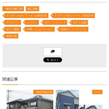
一般住宅施工例
施工実績
アステック㈱リファイン1000SI-IR
アステック㈱リファイン500SI-IR
アンケート
シリコン
ダイノックシート
ポスト交換
ポスト撤去
外壁シミュレーション
玄関ダイノックシート
超低汚染
関連記事
一般住宅施工例
ブログ