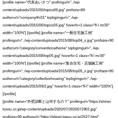
[profile name="代表あいさつ" profimgurl="../wp-
content/uploads/2015/06/topics06.jpg" profsize=90
authorurl="company/#c01" topbgimgurl="../wp-
content/uploads/2015/06/topics05.jpg" hoverfx=1 class="fl-l mr30"
width="100%"] [/profile] [profile name="一般住宅施工例"
profimgurl="../wp-content/uploads/2015/08/top04_s.jpg" profsize=90
authorurl="category/conventionalhome" topbgimgurl="../wp-
content/uploads/2015/08/top05.jpg" hoverfx=1 class="fl-l mr30"
width="100%"] [/profile] [profile name="集合住宅・店舗施工例"
profimgurl="../wp-content/uploads/2015/08/top05_s.jpg" profsize=90
authorurl="category/collectivehousing" topbgimgurl="../wp-
content/uploads/2015/09/2.jpg" hoverfx=1 class="fl-l" width="100%"]
[/profile]
[profile name="外壁診断とは何するの？" profimgurl="https://shinei-
tosou.co.jp/wp-content/uploads/2020/07/2020072902.jpg"
profsize=90 authorurl="https://shinei-tosou.co.jp/2527.html"