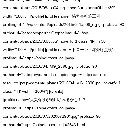
content/uploads/2015/08/top04.jpg" hoverfx=1 class="fl-l mr30"
width="100%"] [/profile] [profile name="協力会社施工例"
profimgurl="../wp-content/uploads/2015/08/top06_s.jpg" profsize=90
authorurl="category/partner" topbgimgurl="../wp-
content/uploads/2015/09/3.jpg" hoverfx=1 class="fl-l mr30"
width="100%"] [/profile] [profile name="ドローン・赤外線点検"
profimgurl="https://shinei-tosou.co.jp/wp-
content/uploads/2016/04/IMG_2888.jpg" profsize=90
authorurl="category/dannetsu" topbgimgurl="https://shinei-
tosou.co.jp/wp-content/uploads/2016/04/IMG_2890.jpg" hoverfx=1
class="fl-l" width="100%"] [/profile]
[profile name="火災保険が適用されるかも！？"
profimgurl="https://shinei-tosou.co.jp/wp-
content/uploads/2020/07/2020072904.jpg" profsize=90
authorurl="https://shinei-tosou.co.jp/2543.html"