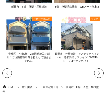
町田市 T様 外壁・屋根塗装
T様 外壁特殊塗装 WBアート仕上げ
一般住宅施工例
ブログ
青葉区 H様S様 2棟同時施工で割
日野市 外壁塗装 アステックペイン
引！ご近隣様割引等も行わせて頂きま
ト㈱ 超低汚染リファイン1000MF-
す(‘ω’...
IR ブロークンホワイト
HOME
施工実績
一般住宅施工例
川崎市 H様 外壁・屋根塗
装