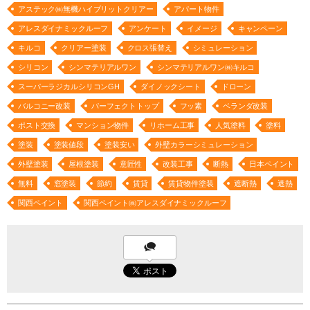
アステック㈱無機ハイブリットクリアー
アパート物件
アレスダイナミックルーフ
アンケート
イメージ
キャンペーン
キルコ
クリアー塗装
クロス張替え
シミュレーション
シリコン
シンマテリアルワン
シンマテリアルワン㈱キルコ
スーパーラジカルシリコンGH
ダイノックシート
ドローン
バルコニー改装
パーフェクトトップ
フッ素
ベランダ改装
ポスト交換
マンション物件
リホーム工事
人気塗料
塗料
塗装
塗装値段
塗装安い
外壁カラーシミュレーション
外壁塗装
屋根塗装
意匠性
改装工事
断熱
日本ペイント
無料
窓塗装
節約
賃貸
賃貸物件塗装
遮断熱
遮熱
関西ペイント
関西ペイント㈱アレスダイナミックルーフ