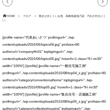
HOME
ブログ
飽きがきにくいお色 高耐候超低汚染 汚れが付きにく
い...
[profile name="代表あいさつ" profimgurl="../wp-
content/uploads/2015/06/topics06.jpg" profsize=90
authorurl="company/#c01" topbgimgurl="../wp-
content/uploads/2015/06/topics05.jpg" hoverfx=1 class="fl-l mr30"
width="100%"] [/profile] [profile name="一般住宅施工例"
profimgurl="../wp-content/uploads/2015/08/top04_s.jpg" profsize=90
authorurl="category/conventionalhome" topbgimgurl="../wp-
content/uploads/2015/08/top05.jpg" hoverfx=1 class="fl-l mr30"
width="100%"] [/profile] [profile name="集合住宅・店舗施工例"
profimgurl="../wp-content/uploads/2015/08/top05_s.jpg" profsize=90
authorurl="category/collectivehousing" topbgimgurl="../wp-