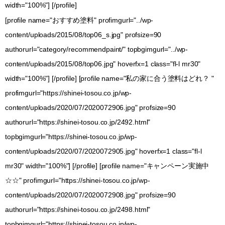
width="100%"] [/profile]
[profile name="おすすめ塗料" profimgurl="../wp-
content/uploads/2015/08/top06_s.jpg" profsize=90
authorurl="category/recommendpaint/" topbgimgurl="../wp-
content/uploads/2015/08/top06.jpg" hoverfx=1 class="fl-l mr30"
width="100%"] [/profile] [profile name="私の家に合う塗料はどれ？ "
profimgurl="https://shinei-tosou.co.jp/wp-
content/uploads/2020/07/2020072906.jpg" profsize=90
authorurl="https://shinei-tosou.co.jp/2492.html"
topbgimgurl="https://shinei-tosou.co.jp/wp-
content/uploads/2020/07/2020072905.jpg" hoverfx=1 class="fl-l
mr30" width="100%"] [/profile] [profile name="キャンペーン実施中
☆☆" profimgurl="https://shinei-tosou.co.jp/wp-
content/uploads/2020/07/2020072908.jpg" profsize=90
authorurl="https://shinei-tosou.co.jp/2498.html"
topbgimgurl="https://shinei-tosou.co.jp/wp-