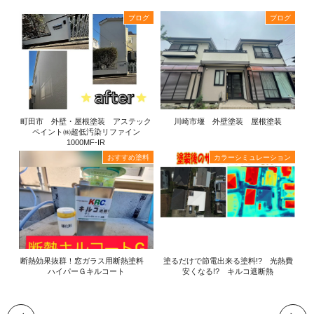
ブログ
ブログ
町田市 外壁・屋根塗装 アステック
川崎市堰 外壁塗装 屋根塗装
ペイント㈱超低汚染リファイン
1000MF-IR
おすすめ塗料
カラーシミュレーション
断熱効果抜群！窓ガラス用断熱塗料
塗るだけで節電出来る塗料!? 光熱費
ハイパーＧキルコート
安くなる!? キルコ遮断熱