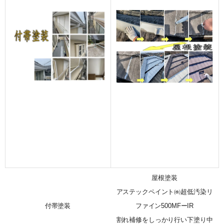
屋根塗装
アステックペイント㈱超低汚染リ
付帯塗装
ファイン500MFーIR
割れ補修をしっかり行い下塗り中