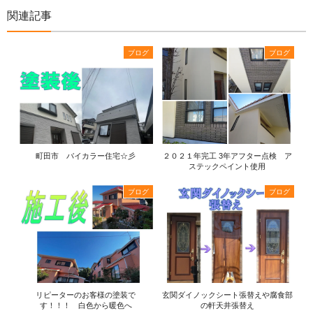
関連記事
ブログ
ブログ
町田市 バイカラー住宅☆彡
２０２１年完工 3年アフター点検 ア
ステックペイント使用
ブログ
ブログ
リピーターのお客様の塗装で
玄関ダイノックシート張替えや腐食部
す！！！ 白色から暖色へ
の軒天井張替え