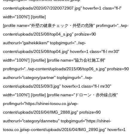
content/uploads/2020/07/2020072907.jpg" hoverfx=1 class="fl-l"
width="100%"] [/profile]
[profile name="外壁の健康チェック・外壁の危険" profimgurl="../wp-
content/uploads/2015/08/top04_s.jpg" profsize=90
authorurl="gaihekikiken/" topbgimgurl="../wp-
content/uploads/2015/08/top04.jpg" hoverfx=1 class="fl-l mr30"
width="100%"] [/profile] [profile name="協力会社施工例"
profimgurl="../wp-content/uploads/2015/08/top06_s.jpg" profsize=90
authorurl="category/partner" topbgimgurl="../wp-
content/uploads/2015/09/3.jpg" hoverfx=1 class="fl-l mr30"
width="100%"] [/profile] [profile name="ドローン・赤外線点検"
profimgurl="https://shinei-tosou.co.jp/wp-
content/uploads/2016/04/IMG_2888.jpg" profsize=90
authorurl="category/dannetsu" topbgimgurl="https://shinei-
tosou.co.jp/wp-content/uploads/2016/04/IMG_2890.jpg" hoverfx=1