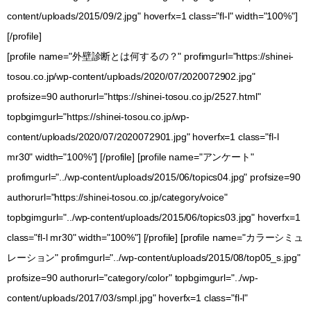
content/uploads/2015/09/2.jpg" hoverfx=1 class="fl-l" width="100%"]
[/profile]
[profile name="外壁診断とは何するの？" profimgurl="https://shinei-
tosou.co.jp/wp-content/uploads/2020/07/2020072902.jpg"
profsize=90 authorurl="https://shinei-tosou.co.jp/2527.html"
topbgimgurl="https://shinei-tosou.co.jp/wp-
content/uploads/2020/07/2020072901.jpg" hoverfx=1 class="fl-l
mr30" width="100%"] [/profile] [profile name="アンケート"
profimgurl="../wp-content/uploads/2015/06/topics04.jpg" profsize=90
authorurl="https://shinei-tosou.co.jp/category/voice"
topbgimgurl="../wp-content/uploads/2015/06/topics03.jpg" hoverfx=1
class="fl-l mr30" width="100%"] [/profile] [profile name="カラーシミュ
レーション" profimgurl="../wp-content/uploads/2015/08/top05_s.jpg"
profsize=90 authorurl="category/color" topbgimgurl="../wp-
content/uploads/2017/03/smpl.jpg" hoverfx=1 class="fl-l"