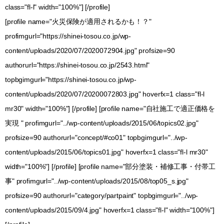
class="fl-l" width="100%"] [/profile]
[profile name="火災保険が適用されるかも！？"
profimgurl="https://shinei-tosou.co.jp/wp-
content/uploads/2020/07/2020072904.jpg" profsize=90
authorurl="https://shinei-tosou.co.jp/2543.html"
topbgimgurl="https://shinei-tosou.co.jp/wp-
content/uploads/2020/07/20200072803.jpg" hoverfx=1 class="fl-l
mr30" width="100%"] [/profile] [profile name="自社施工で適正価格を
実現 " profimgurl="../wp-content/uploads/2015/06/topics02.jpg"
profsize=90 authorurl="concept/#co01" topbgimgurl="../wp-
content/uploads/2015/06/topics01.jpg" hoverfx=1 class="fl-l mr30"
width="100%"] [/profile] [profile name="部分塗装・補修工事・付帯工
事" profimgurl="../wp-content/uploads/2015/08/top05_s.jpg"
profsize=90 authorurl="category/partpaint" topbgimgurl="../wp-
content/uploads/2015/09/4.jpg" hoverfx=1 class="fl-l" width="100%"]