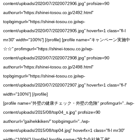
content/uploads/2020/07/2020072906.jpg" profsize=90
authorurl="https://shinei-tosou.co.jp/2492.html"
topbgimgurl="https://shinei-tosou.co.jp/wp-
content/uploads/2020/07/2020072905.jpg" hoverfx=1 class="fl-l
mr30" width="100%"] [/profile] [profile name="キャンペーン実施中
☆☆" profimgurl="https://shinei-tosou.co.jp/wp-
content/uploads/2020/07/2020072908.jpg" profsize=90
authorurl="https://shinei-tosou.co.jp/2498.html"
topbgimgurl="https://shinei-tosou.co.jp/wp-
content/uploads/2020/07/2020072907.jpg" hoverfx=1 class="fl-l"
width="100%"] [/profile]
[profile name="外壁の健康チェック・外壁の危険" profimgurl="../wp-
content/uploads/2015/08/top04_s.jpg" profsize=90
authorurl="gaihekikiken/" topbgimgurl="../wp-
content/uploads/2015/08/top04.jpg" hoverfx=1 class="fl-l mr30"
width="100%"] [/profile] [profile name="協力会社施工例"