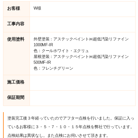
お客様
W様
工事内容
使用塗料
外壁塗装：アステックペイント㈱超低汚染リファイン
1000MF-IR
色：クールホワイト・エクリュ
屋根塗装：アステックペイント㈱超低汚染リファイン
500MF-IR
色：フレンチグリーン
施工価格
保証期間
塗装完工後３年経っていたのでアフター点検を行いました。保証に入っ
ているお客様に３・５・７・１０・１５年点検を弊社で行っています。
点検結果は異状なし。また点検にお伺いさせて頂きます。