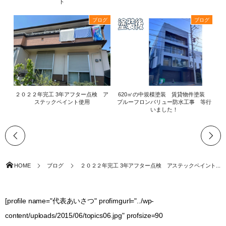
ト
ブログ
ブログ
２０２２年完工 3年アフター点検 ア
620㎡の中規模塗装 賃貸物件塗装
ステックペイント使用
プルーフロンバリュー防水工事 等行
いました！
HOME
ブログ
２０２２年完工 3年アフター点検 アステックペイント...
[profile name="代表あいさつ" profimgurl="../wp-
content/uploads/2015/06/topics06.jpg" profsize=90