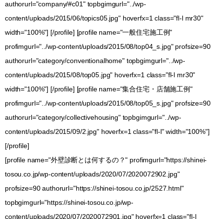
authorurl="company/#c01" topbgimgurl="../wp-
content/uploads/2015/06/topics05.jpg" hoverfx=1 class="fl-l mr30"
width="100%"] [/profile] [profile name="一般住宅施工例"
profimgurl="../wp-content/uploads/2015/08/top04_s.jpg" profsize=90
authorurl="category/conventionalhome" topbgimgurl="../wp-
content/uploads/2015/08/top05.jpg" hoverfx=1 class="fl-l mr30"
width="100%"] [/profile] [profile name="集合住宅・店舗施工例"
profimgurl="../wp-content/uploads/2015/08/top05_s.jpg" profsize=90
authorurl="category/collectivehousing" topbgimgurl="../wp-
content/uploads/2015/09/2.jpg" hoverfx=1 class="fl-l" width="100%"]
[/profile]
[profile name="外壁診断とは何するの？" profimgurl="https://shinei-
tosou.co.jp/wp-content/uploads/2020/07/2020072902.jpg"
profsize=90 authorurl="https://shinei-tosou.co.jp/2527.html"
topbgimgurl="https://shinei-tosou.co.jp/wp-
content/uploads/2020/07/2020072901.jpg" hoverfx=1 class="fl-l