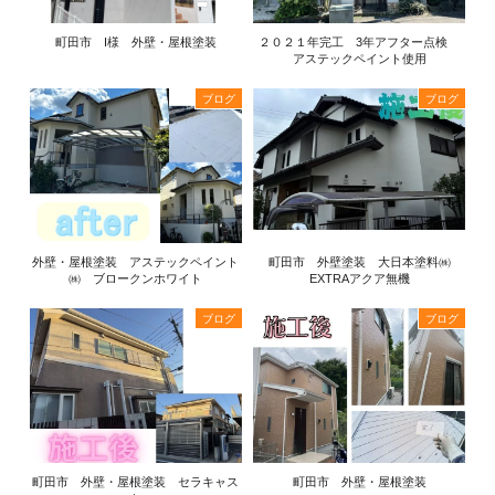
町田市 I様 外壁・屋根塗装
２０２１年完工 3年アフター点検
アステックペイント使用
ブログ
ブログ
外壁・屋根塗装 アステックペイント
町田市 外壁塗装 大日本塗料㈱
㈱ ブロークンホワイト
EXTRAアクア無機
ブログ
ブログ
町田市 外壁・屋根塗装 セラキャス
町田市 外壁・屋根塗装