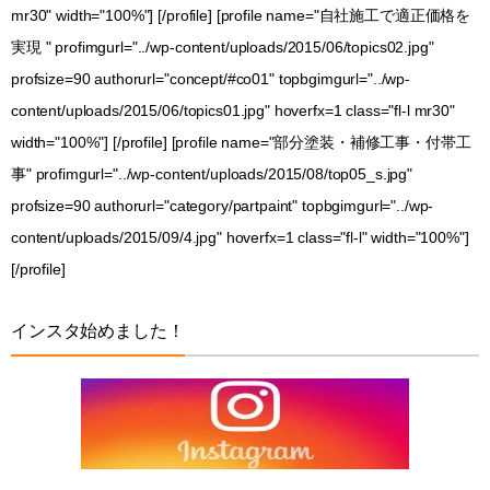
mr30" width="100%"] [/profile] [profile name="自社施工で適正価格を
実現 " profimgurl="../wp-content/uploads/2015/06/topics02.jpg"
profsize=90 authorurl="concept/#co01" topbgimgurl="../wp-
content/uploads/2015/06/topics01.jpg" hoverfx=1 class="fl-l mr30"
width="100%"] [/profile] [profile name="部分塗装・補修工事・付帯工
事" profimgurl="../wp-content/uploads/2015/08/top05_s.jpg"
profsize=90 authorurl="category/partpaint" topbgimgurl="../wp-
content/uploads/2015/09/4.jpg" hoverfx=1 class="fl-l" width="100%"]
[/profile]
インスタ始めました！