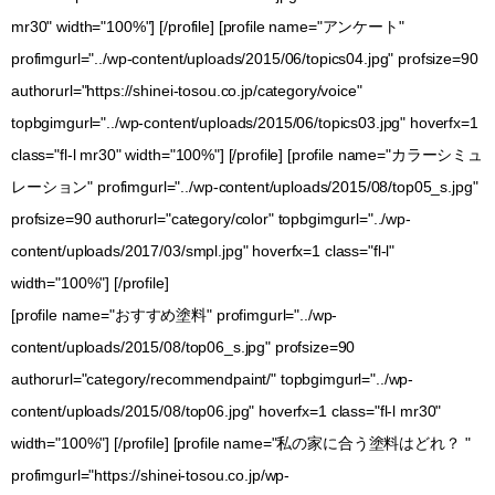
mr30" width="100%"] [/profile] [profile name="アンケート"
profimgurl="../wp-content/uploads/2015/06/topics04.jpg" profsize=90
authorurl="https://shinei-tosou.co.jp/category/voice"
topbgimgurl="../wp-content/uploads/2015/06/topics03.jpg" hoverfx=1
class="fl-l mr30" width="100%"] [/profile] [profile name="カラーシミュ
レーション" profimgurl="../wp-content/uploads/2015/08/top05_s.jpg"
profsize=90 authorurl="category/color" topbgimgurl="../wp-
content/uploads/2017/03/smpl.jpg" hoverfx=1 class="fl-l"
width="100%"] [/profile]
[profile name="おすすめ塗料" profimgurl="../wp-
content/uploads/2015/08/top06_s.jpg" profsize=90
authorurl="category/recommendpaint/" topbgimgurl="../wp-
content/uploads/2015/08/top06.jpg" hoverfx=1 class="fl-l mr30"
width="100%"] [/profile] [profile name="私の家に合う塗料はどれ？ "
profimgurl="https://shinei-tosou.co.jp/wp-