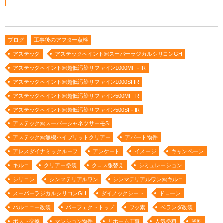
ブログ
工事後のアフター点検
アステック
アステックペイント㈱スーパーラジカルシリコンGH
アステックペイント㈱超低汚染リファイン1000MF－IR
アステックペイント㈱超低汚染リファイン1000SI-IR
アステックペイント㈱超低汚染リファイン500MF-IR
アステックペイント㈱超低汚染リファイン500SI－IR
アステック㈱スーパーシャネツサーモSI
アステック㈱無機ハイブリットクリアー
アパート物件
アレスダイナミックルーフ
アンケート
イメージ
キャンペーン
キルコ
クリアー塗装
クロス張替え
シミュレーション
シリコン
シンマテリアルワン
シンマテリアルワン㈱キルコ
スーパーラジカルシリコンGH
ダイノックシート
ドローン
バルコニー改装
パーフェクトトップ
フッ素
ベランダ改装
ポスト交換
マンション物件
リホーム工事
人気塗料
塗料