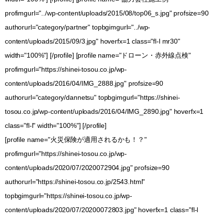
profimgurl="../wp-content/uploads/2015/08/top06_s.jpg" profsize=90
authorurl="category/partner" topbgimgurl="../wp-
content/uploads/2015/09/3.jpg" hoverfx=1 class="fl-l mr30"
width="100%"] [/profile] [profile name="ドローン・赤外線点検"
profimgurl="https://shinei-tosou.co.jp/wp-
content/uploads/2016/04/IMG_2888.jpg" profsize=90
authorurl="category/dannetsu" topbgimgurl="https://shinei-
tosou.co.jp/wp-content/uploads/2016/04/IMG_2890.jpg" hoverfx=1
class="fl-l" width="100%"] [/profile]
[profile name="火災保険が適用されるかも！？"
profimgurl="https://shinei-tosou.co.jp/wp-
content/uploads/2020/07/2020072904.jpg" profsize=90
authorurl="https://shinei-tosou.co.jp/2543.html"
topbgimgurl="https://shinei-tosou.co.jp/wp-
content/uploads/2020/07/20200072803.jpg" hoverfx=1 class="fl-l