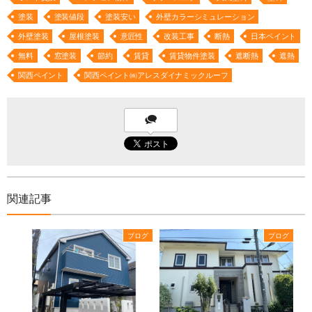
塗装
塗装値段
塗装安い
外壁カラーシミュレーション
外壁塗装
屋根塗装
意匠性
改装工事
断熱
日本ペイント
無料
窓塗装
節約
賃貸
賃貸物件塗装
遮断熱
遮熱
関西ペイント
関西ペイント㈱アレスダイナミックルーフ
関連記事
ブログ
ブログ