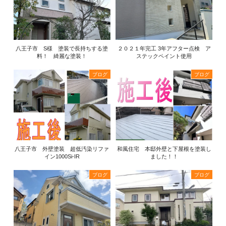
八王子市 S様 塗装で長持ちする塗
２０２１年完工 3年アフター点検 ア
料！ 綺麗な塗装！
ステックペイント使用
ブログ
ブログ
八王子市 外壁塗装 超低汚染リファ
和風住宅 本邸外壁と下屋根を塗装し
イン1000Si-IR
ました！！
ブログ
ブログ