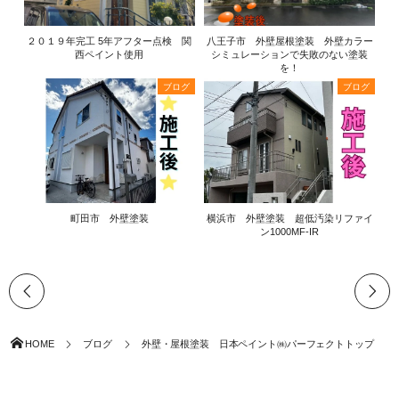
２０１９年完工 5年アフター点検 関
八王子市 外壁屋根塗装 外壁カラー
西ペイント使用
シミュレーションで失敗のない塗装
を！
ブログ
ブログ
町田市 外壁塗装
横浜市 外壁塗装 超低汚染リファイ
ン1000MF-IR
HOME
ブログ
外壁・屋根塗装 日本ペイント㈱パーフェクトトップ