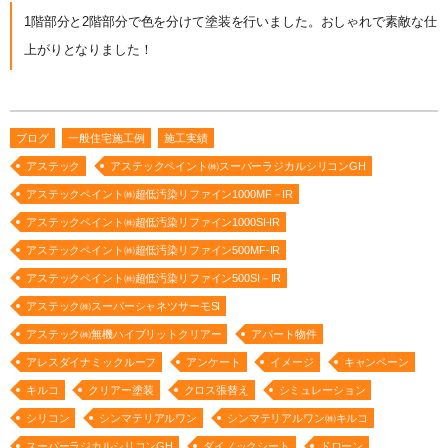
1階部分と2階部分で色を分けて塗装を行いました。おしゃれで素敵な仕
上がりとなりました！
ブログ
一般住宅施工例
施工実績
アステック
アステックペイント㈱スーパーラジカルシリコンGH
アステックペイント㈱超低汚染リファイン1000MF－IR
アステックペイント㈱超低汚染リファイン1000SI-IR
アステックペイント㈱超低汚染リファイン500MF-IR
アステックペイント㈱超低汚染リファイン500SI－IR
アステック㈱スーパーシャネツサーモSI
アステック㈱無機ハイブリットクリアー
アパート物件
アレスダイナミックルーフ
アンケート
イメージ
キャンペーン
キルコ
クリアー塗装
クロス張替え
シミュレーション
シリコン
シンマテリアルワン
シンマテリアルワン㈱キルコ
スーパーラジカルシリコンGH
ダイノックシート
ドローン