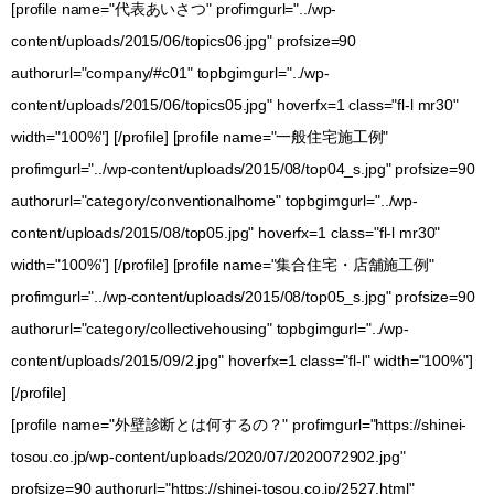
[profile name="代表あいさつ" profimgurl="../wp-
content/uploads/2015/06/topics06.jpg" profsize=90
authorurl="company/#c01" topbgimgurl="../wp-
content/uploads/2015/06/topics05.jpg" hoverfx=1 class="fl-l mr30"
width="100%"] [/profile] [profile name="一般住宅施工例"
profimgurl="../wp-content/uploads/2015/08/top04_s.jpg" profsize=90
authorurl="category/conventionalhome" topbgimgurl="../wp-
content/uploads/2015/08/top05.jpg" hoverfx=1 class="fl-l mr30"
width="100%"] [/profile] [profile name="集合住宅・店舗施工例"
profimgurl="../wp-content/uploads/2015/08/top05_s.jpg" profsize=90
authorurl="category/collectivehousing" topbgimgurl="../wp-
content/uploads/2015/09/2.jpg" hoverfx=1 class="fl-l" width="100%"]
[/profile]
[profile name="外壁診断とは何するの？" profimgurl="https://shinei-
tosou.co.jp/wp-content/uploads/2020/07/2020072902.jpg"
profsize=90 authorurl="https://shinei-tosou.co.jp/2527.html"