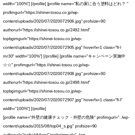
width="100%"] [/profile] [profile name="私の家に合う塗料はどれ？ "
profimgurl="https://shinei-tosou.co.jp/wp-
content/uploads/2020/07/2020072906.jpg" profsize=90
authorurl="https://shinei-tosou.co.jp/2492.html"
topbgimgurl="https://shinei-tosou.co.jp/wp-
content/uploads/2020/07/2020072905.jpg" hoverfx=1 class="fl-l
mr30" width="100%"] [/profile] [profile name="キャンペーン実施中
☆☆" profimgurl="https://shinei-tosou.co.jp/wp-
content/uploads/2020/07/2020072908.jpg" profsize=90
authorurl="https://shinei-tosou.co.jp/2498.html"
topbgimgurl="https://shinei-tosou.co.jp/wp-
content/uploads/2020/07/2020072907.jpg" hoverfx=1 class="fl-l"
width="100%"] [/profile]
[profile name="外壁の健康チェック・外壁の危険" profimgurl="../wp-
content/uploads/2015/08/top04_s.jpg" profsize=90
authorurl="gaihekikiken/" topbgimgurl="../wp-