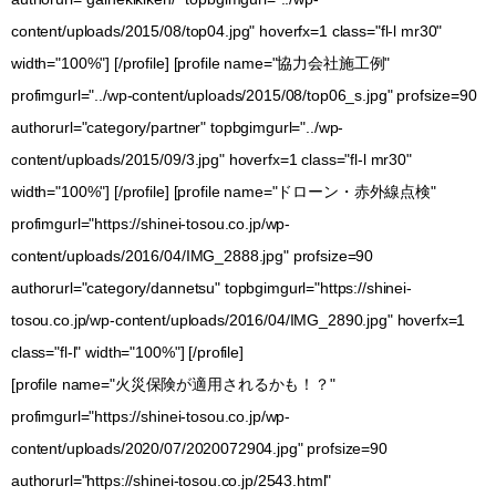
content/uploads/2015/08/top04.jpg" hoverfx=1 class="fl-l mr30"
width="100%"] [/profile] [profile name="協力会社施工例"
profimgurl="../wp-content/uploads/2015/08/top06_s.jpg" profsize=90
authorurl="category/partner" topbgimgurl="../wp-
content/uploads/2015/09/3.jpg" hoverfx=1 class="fl-l mr30"
width="100%"] [/profile] [profile name="ドローン・赤外線点検"
profimgurl="https://shinei-tosou.co.jp/wp-
content/uploads/2016/04/IMG_2888.jpg" profsize=90
authorurl="category/dannetsu" topbgimgurl="https://shinei-
tosou.co.jp/wp-content/uploads/2016/04/IMG_2890.jpg" hoverfx=1
class="fl-l" width="100%"] [/profile]
[profile name="火災保険が適用されるかも！？"
profimgurl="https://shinei-tosou.co.jp/wp-
content/uploads/2020/07/2020072904.jpg" profsize=90
authorurl="https://shinei-tosou.co.jp/2543.html"