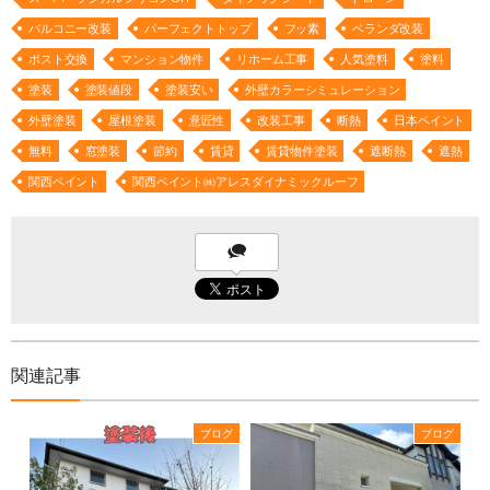
バルコニー改装
パーフェクトトップ
フッ素
ベランダ改装
ポスト交換
マンション物件
リホーム工事
人気塗料
塗料
塗装
塗装値段
塗装安い
外壁カラーシミュレーション
外壁塗装
屋根塗装
意匠性
改装工事
断熱
日本ペイント
無料
窓塗装
節約
賃貸
賃貸物件塗装
遮断熱
遮熱
関西ペイント
関西ペイント㈱アレスダイナミックルーフ
関連記事
ブログ
ブログ