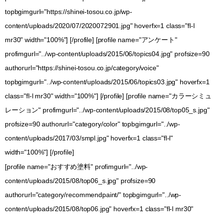
topbgimgurl="https://shinei-tosou.co.jp/wp-
content/uploads/2020/07/2020072901.jpg" hoverfx=1 class="fl-l
mr30" width="100%"] [/profile] [profile name="アンケート"
profimgurl="../wp-content/uploads/2015/06/topics04.jpg" profsize=90
authorurl="https://shinei-tosou.co.jp/category/voice"
topbgimgurl="../wp-content/uploads/2015/06/topics03.jpg" hoverfx=1
class="fl-l mr30" width="100%"] [/profile] [profile name="カラーシミュ
レーション" profimgurl="../wp-content/uploads/2015/08/top05_s.jpg"
profsize=90 authorurl="category/color" topbgimgurl="../wp-
content/uploads/2017/03/smpl.jpg" hoverfx=1 class="fl-l"
width="100%"] [/profile]
[profile name="おすすめ塗料" profimgurl="../wp-
content/uploads/2015/08/top06_s.jpg" profsize=90
authorurl="category/recommendpaint/" topbgimgurl="../wp-
content/uploads/2015/08/top06.jpg" hoverfx=1 class="fl-l mr30"