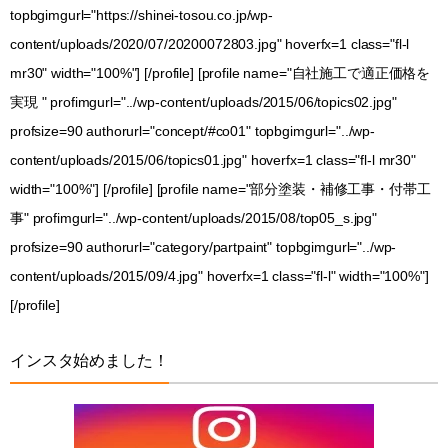
topbgimgurl="https://shinei-tosou.co.jp/wp-
content/uploads/2020/07/20200072803.jpg" hoverfx=1 class="fl-l
mr30" width="100%"] [/profile] [profile name="自社施工で適正価格を
実現 " profimgurl="../wp-content/uploads/2015/06/topics02.jpg"
profsize=90 authorurl="concept/#co01" topbgimgurl="../wp-
content/uploads/2015/06/topics01.jpg" hoverfx=1 class="fl-l mr30"
width="100%"] [/profile] [profile name="部分塗装・補修工事・付帯工
事" profimgurl="../wp-content/uploads/2015/08/top05_s.jpg"
profsize=90 authorurl="category/partpaint" topbgimgurl="../wp-
content/uploads/2015/09/4.jpg" hoverfx=1 class="fl-l" width="100%"]
[/profile]
インスタ始めました！