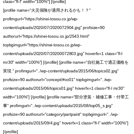
class="fl-l" width="100%"] [/profile]
[profile name="火災保険が適用されるかも！？"
profimgurl="https://shinei-tosou.co.jp/wp-
content/uploads/2020/07/2020072904.jpg" profsize=90
authorurl="https://shinei-tosou.co.jp/2543.html"
topbgimgurl="https://shinei-tosou.co.jp/wp-
content/uploads/2020/07/20200072803.jpg" hoverfx=1 class="fl-l
mr30" width="100%"] [/profile] [profile name="自社施工で適正価格を
実現 " profimgurl="../wp-content/uploads/2015/06/topics02.jpg"
profsize=90 authorurl="concept/#co01" topbgimgurl="../wp-
content/uploads/2015/06/topics01.jpg" hoverfx=1 class="fl-l mr30"
width="100%"] [/profile] [profile name="部分塗装・補修工事・付帯工
事" profimgurl="../wp-content/uploads/2015/08/top05_s.jpg"
profsize=90 authorurl="category/partpaint" topbgimgurl="../wp-
content/uploads/2015/09/4.jpg" hoverfx=1 class="fl-l" width="100%"]
[/profile]