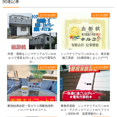
関連記事
おすすめ塗料
おすすめ塗料
外壁・屋根をシンマテリアルワン㈱キ
シンマテリアルワン㈱キルコ 東京都
ルコで塗装を行いました(*’ω’*)電気代
施工実績 1位獲得致しました(*^^*)
が...
おすすめ塗料
おすすめ塗料
断熱効果抜群！窓ガラス用断熱塗料
事務所屋根 シンマテリアルワン㈱キ
ハイパーＧキルコート
ルコ・アステックペイント㈱リファイ
ン500Si-IR 温度実験行いま...