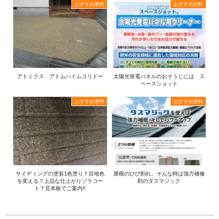
おすすめ塗料
おすすめ塗料
アトミクス アトムハイムコリドー
太陽光発電パネルのおそうじには ス
ペースショット
おすすめ塗料
おすすめ塗料
サイディングの塗装1色塗り？目地色
屋根のひび割れ。そんな時は強力補修
を変える？上品な仕上がりゾラコー
剤のタスマジック
ト？見本板でご案内!!