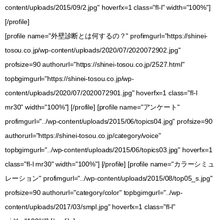
content/uploads/2015/09/2.jpg" hoverfx=1 class="fl-l" width="100%"]
[/profile]
[profile name="外壁診断とは何するの？" profimgurl="https://shinei-
tosou.co.jp/wp-content/uploads/2020/07/2020072902.jpg"
profsize=90 authorurl="https://shinei-tosou.co.jp/2527.html"
topbgimgurl="https://shinei-tosou.co.jp/wp-
content/uploads/2020/07/2020072901.jpg" hoverfx=1 class="fl-l
mr30" width="100%"] [/profile] [profile name="アンケート"
profimgurl="../wp-content/uploads/2015/06/topics04.jpg" profsize=90
authorurl="https://shinei-tosou.co.jp/category/voice"
topbgimgurl="../wp-content/uploads/2015/06/topics03.jpg" hoverfx=1
class="fl-l mr30" width="100%"] [/profile] [profile name="カラーシミュ
レーション" profimgurl="../wp-content/uploads/2015/08/top05_s.jpg"
profsize=90 authorurl="category/color" topbgimgurl="../wp-
content/uploads/2017/03/smpl.jpg" hoverfx=1 class="fl-l"