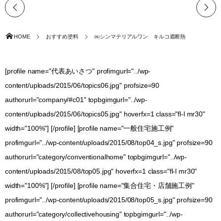
HOME
おすすめ塗料
㈱シンマテリアルワン キルコ遮断熱
[profile name="代表あいさつ" profimgurl="../wp-
content/uploads/2015/06/topics06.jpg" profsize=90
authorurl="company/#c01" topbgimgurl="../wp-
content/uploads/2015/06/topics05.jpg" hoverfx=1 class="fl-l mr30"
width="100%"] [/profile] [profile name="一般住宅施工例"
profimgurl="../wp-content/uploads/2015/08/top04_s.jpg" profsize=90
authorurl="category/conventionalhome" topbgimgurl="../wp-
content/uploads/2015/08/top05.jpg" hoverfx=1 class="fl-l mr30"
width="100%"] [/profile] [profile name="集合住宅・店舗施工例"
profimgurl="../wp-content/uploads/2015/08/top05_s.jpg" profsize=90
authorurl="category/collectivehousing" topbgimgurl="../wp-