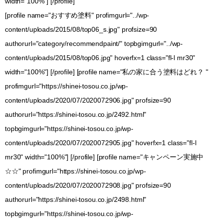
width="100%"] [/profile]
[profile name="おすすめ塗料" profimgurl="../wp-
content/uploads/2015/08/top06_s.jpg" profsize=90
authorurl="category/recommendpaint/" topbgimgurl="../wp-
content/uploads/2015/08/top06.jpg" hoverfx=1 class="fl-l mr30"
width="100%"] [/profile] [profile name="私の家に合う塗料はどれ？ "
profimgurl="https://shinei-tosou.co.jp/wp-
content/uploads/2020/07/2020072906.jpg" profsize=90
authorurl="https://shinei-tosou.co.jp/2492.html"
topbgimgurl="https://shinei-tosou.co.jp/wp-
content/uploads/2020/07/2020072905.jpg" hoverfx=1 class="fl-l
mr30" width="100%"] [/profile] [profile name="キャンペーン実施中
☆☆" profimgurl="https://shinei-tosou.co.jp/wp-
content/uploads/2020/07/2020072908.jpg" profsize=90
authorurl="https://shinei-tosou.co.jp/2498.html"
topbgimgurl="https://shinei-tosou.co.jp/wp-