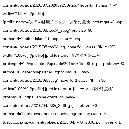
content/uploads/2020/07/2020072907.jpg" hoverfx=1 class="fl-l"
width="100%"] [/profile]
[profile name="外壁の健康チェック・外壁の危険" profimgurl="../wp-
content/uploads/2015/08/top04_s.jpg" profsize=90
authorurl="gaihekikiken/" topbgimgurl="../wp-
content/uploads/2015/08/top04.jpg" hoverfx=1 class="fl-l mr30"
width="100%"] [/profile] [profile name="協力会社施工例"
profimgurl="../wp-content/uploads/2015/08/top06_s.jpg" profsize=90
authorurl="category/partner" topbgimgurl="../wp-
content/uploads/2015/09/3.jpg" hoverfx=1 class="fl-l mr30"
width="100%"] [/profile] [profile name="ドローン・赤外線点検"
profimgurl="https://shinei-tosou.co.jp/wp-
content/uploads/2016/04/IMG_2888.jpg" profsize=90
authorurl="category/dannetsu" topbgimgurl="https://shinei-
tosou.co.jp/wp-content/uploads/2016/04/IMG_2890.jpg" hoverfx=1