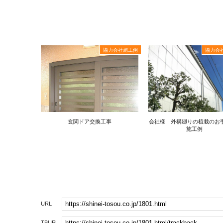
協力会社施工例
協力会
玄関ドア交換工事
会社様 外構廻りの植栽のお手
施工例
URL
TBURL