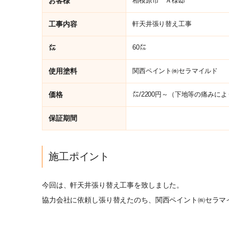
お客様
相模原市 Ａ様邸
工事内容
軒天井張り替え工事
㍍
60㍍
使用塗料
関西ペイント㈱セラマイルド
価格
㍍/2200円～（下地等の痛み
保証期間
施工ポイント
今回は、軒天井張り替え工事を致しました。
協力会社に依頼し張り替えたのち、関西ペイント㈱セラマ