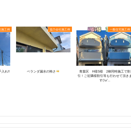
社施工例
協力会社施工例
一般住宅施工例
入れ!!
ベランダ漏水の怖さ
青葉区 H様S様 2棟同時施工で割
引！ご近隣様割引等も行わせて頂き
す(‘ω’...