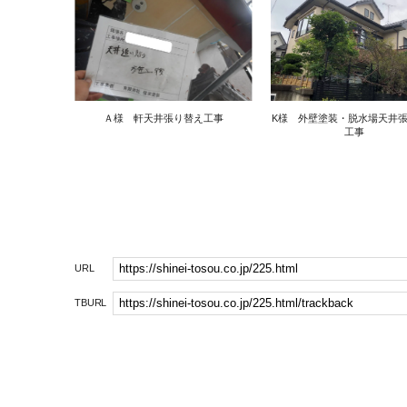
Ａ様 軒天井張り替え工事
K様 外壁塗装・脱水場天井
工事
URL
TBURL