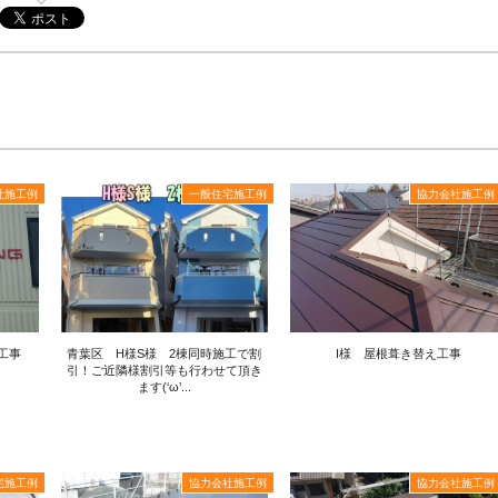
社施工例
一般住宅施工例
協力会社施工例
工事
青葉区 H様S様 2棟同時施工で割
I様 屋根葺き替え工事
引！ご近隣様割引等も行わせて頂き
ます(‘ω’...
宅施工例
協力会社施工例
協力会社施工例