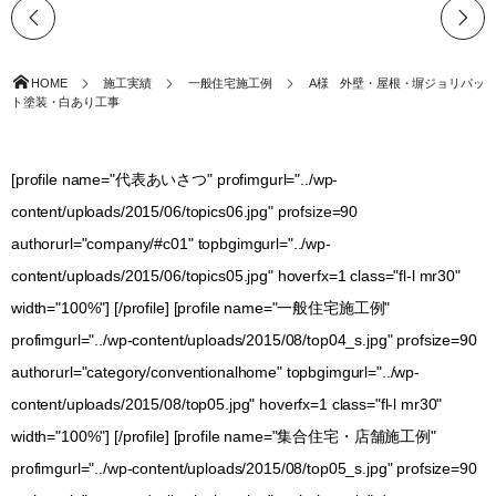
HOME
施工実績
一般住宅施工例
A様 外壁・屋根・塀ジョリパッ
ト塗装・白あり工事
[profile name="代表あいさつ" profimgurl="../wp-
content/uploads/2015/06/topics06.jpg" profsize=90
authorurl="company/#c01" topbgimgurl="../wp-
content/uploads/2015/06/topics05.jpg" hoverfx=1 class="fl-l mr30"
width="100%"] [/profile] [profile name="一般住宅施工例"
profimgurl="../wp-content/uploads/2015/08/top04_s.jpg" profsize=90
authorurl="category/conventionalhome" topbgimgurl="../wp-
content/uploads/2015/08/top05.jpg" hoverfx=1 class="fl-l mr30"
width="100%"] [/profile] [profile name="集合住宅・店舗施工例"
profimgurl="../wp-content/uploads/2015/08/top05_s.jpg" profsize=90