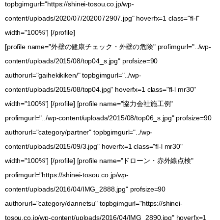
topbgimgurl="https://shinei-tosou.co.jp/wp-
content/uploads/2020/07/2020072907.jpg" hoverfx=1 class="fl-l"
width="100%"] [/profile]
[profile name="外壁の健康チェック・外壁の危険" profimgurl="../wp-
content/uploads/2015/08/top04_s.jpg" profsize=90
authorurl="gaihekikiken/" topbgimgurl="../wp-
content/uploads/2015/08/top04.jpg" hoverfx=1 class="fl-l mr30"
width="100%"] [/profile] [profile name="協力会社施工例"
profimgurl="../wp-content/uploads/2015/08/top06_s.jpg" profsize=90
authorurl="category/partner" topbgimgurl="../wp-
content/uploads/2015/09/3.jpg" hoverfx=1 class="fl-l mr30"
width="100%"] [/profile] [profile name="ドローン・赤外線点検"
profimgurl="https://shinei-tosou.co.jp/wp-
content/uploads/2016/04/IMG_2888.jpg" profsize=90
authorurl="category/dannetsu" topbgimgurl="https://shinei-
tosou.co.jp/wp-content/uploads/2016/04/IMG_2890.jpg" hoverfx=1