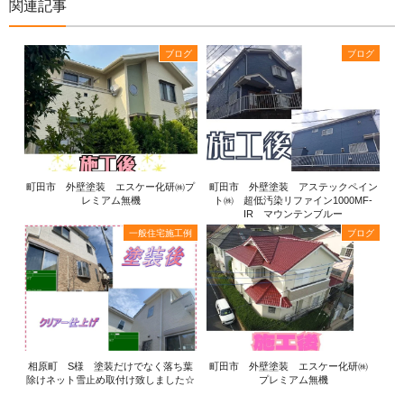
関連記事
ブログ
ブログ
町田市 外壁塗装 エスケー化研㈱プ
町田市 外壁塗装 アステックペイン
レミアム無機
ト㈱ 超低汚染リファイン1000MF-
IR マウンテンブルー
一般住宅施工例
ブログ
相原町 S様 塗装だけでなく落ち葉
町田市 外壁塗装 エスケー化研㈱
除けネット雪止め取付け致しました☆
プレミアム無機