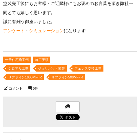
塗装完工後にもお客様・ご近隣様にもお褒めのお言葉を頂き弊社一
同とても嬉しく思います。
誠に有難う御座いました。
アンケート
・
シミュレーション
になります!
一般住宅施工例
施工実績
シロアリ工事
ジョリパット塗装
フェンス交換工事
リファイン1000MF-IR
リファイン500MF-IR
コメント
0件