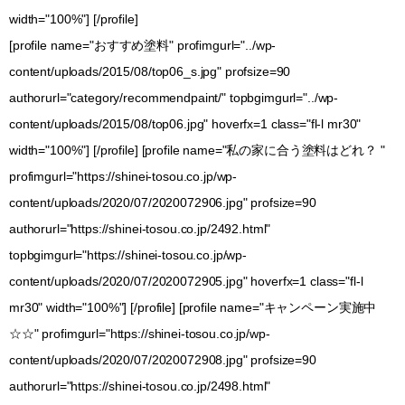
width="100%"] [/profile]
[profile name="おすすめ塗料" profimgurl="../wp-
content/uploads/2015/08/top06_s.jpg" profsize=90
authorurl="category/recommendpaint/" topbgimgurl="../wp-
content/uploads/2015/08/top06.jpg" hoverfx=1 class="fl-l mr30"
width="100%"] [/profile] [profile name="私の家に合う塗料はどれ？ "
profimgurl="https://shinei-tosou.co.jp/wp-
content/uploads/2020/07/2020072906.jpg" profsize=90
authorurl="https://shinei-tosou.co.jp/2492.html"
topbgimgurl="https://shinei-tosou.co.jp/wp-
content/uploads/2020/07/2020072905.jpg" hoverfx=1 class="fl-l
mr30" width="100%"] [/profile] [profile name="キャンペーン実施中
☆☆" profimgurl="https://shinei-tosou.co.jp/wp-
content/uploads/2020/07/2020072908.jpg" profsize=90
authorurl="https://shinei-tosou.co.jp/2498.html"