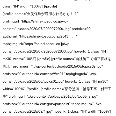
class="fl-l" width="100%"] [/profile]
[profile name="火災保険が適用されるかも！？"
profimgurl="https://shinei-tosou.co.jp/wp-
content/uploads/2020/07/2020072904.jpg" profsize=90
authorurl="https://shinei-tosou.co.jp/2543.html"
topbgimgurl="https://shinei-tosou.co.jp/wp-
content/uploads/2020/07/20200072803.jpg" hoverfx=1 class="fl-l
mr30" width="100%"] [/profile] [profile name="自社施工で適正価格を
実現 " profimgurl="../wp-content/uploads/2015/06/topics02.jpg"
profsize=90 authorurl="concept/#co01" topbgimgurl="../wp-
content/uploads/2015/06/topics01.jpg" hoverfx=1 class="fl-l mr30"
width="100%"] [/profile] [profile name="部分塗装・補修工事・付帯工
事" profimgurl="../wp-content/uploads/2015/08/top05_s.jpg"
profsize=90 authorurl="category/partpaint" topbgimgurl="../wp-
content/uploads/2015/09/4.jpg" hoverfx=1 class="fl-l" width="100%"]