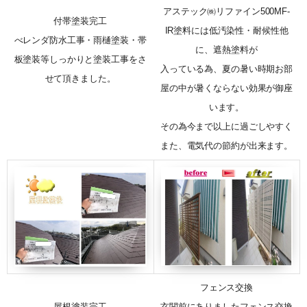
アステック㈱リファイン500MF-
付帯塗装完工
IR塗料には低汚染性・耐候性他
べレンダ防水工事・雨樋塗装・帯
に、遮熱塗料が
板塗装等しっかりと塗装工事をさ
入っている為、夏の暑い時期お部
せて頂きました。
屋の中が暑くならない効果が御座
います。
その為今まで以上に過ごしやすく
また、電気代の節約が出来ます。
フェンス交換
屋根塗装完工
玄関前にありましたフェンス交換