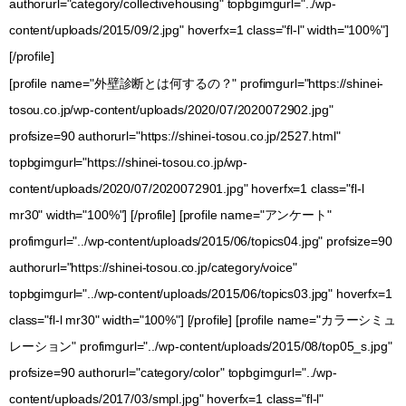
authorurl="category/collectivehousing" topbgimgurl="../wp-
content/uploads/2015/09/2.jpg" hoverfx=1 class="fl-l" width="100%"]
[/profile]
[profile name="外壁診断とは何するの？" profimgurl="https://shinei-
tosou.co.jp/wp-content/uploads/2020/07/2020072902.jpg"
profsize=90 authorurl="https://shinei-tosou.co.jp/2527.html"
topbgimgurl="https://shinei-tosou.co.jp/wp-
content/uploads/2020/07/2020072901.jpg" hoverfx=1 class="fl-l
mr30" width="100%"] [/profile] [profile name="アンケート"
profimgurl="../wp-content/uploads/2015/06/topics04.jpg" profsize=90
authorurl="https://shinei-tosou.co.jp/category/voice"
topbgimgurl="../wp-content/uploads/2015/06/topics03.jpg" hoverfx=1
class="fl-l mr30" width="100%"] [/profile] [profile name="カラーシミュ
レーション" profimgurl="../wp-content/uploads/2015/08/top05_s.jpg"
profsize=90 authorurl="category/color" topbgimgurl="../wp-
content/uploads/2017/03/smpl.jpg" hoverfx=1 class="fl-l"