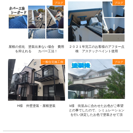
ブログ
ブログ
屋根の劣化 塗装出来ない場合 費用
２０２１年完工のお客様のアフター点
を抑えれる カバー工法！
検 アステックペイント使用
一般住宅施工例
ブログ
H様 外壁塗装・屋根塗装
k様 街並みに合わせたお色がご希望
との事でしたので、シミュレーション
を行い決定したお色で塗装させて頂
き...