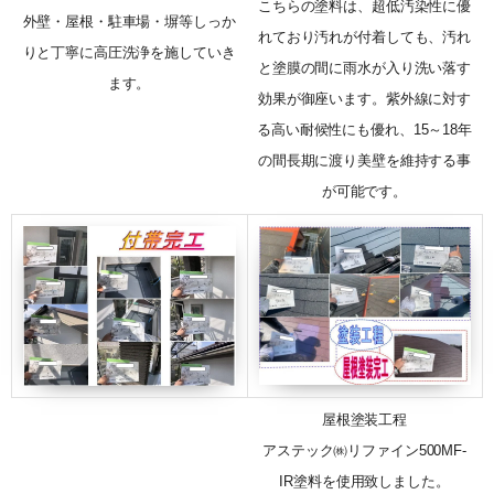
こちらの塗料は、超低汚染性に優
外壁・屋根・駐車場・塀等しっか
れており汚れが付着しても、汚れ
りと丁寧に高圧洗浄を施していき
と塗膜の間に雨水が入り洗い落す
ます。
効果が御座います。紫外線に対す
る高い耐候性にも優れ、15～18年
の間長期に渡り美壁を維持する事
が可能です。
屋根塗装工程
アステック㈱リファイン500MF-
IR塗料を使用致しました。