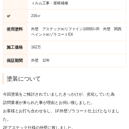
ィルム工事・屋根補修
㎡
216㎡
使用塗料
外壁 アステック㈱リファイン1000SI-IR 外壁 関西
ペイント㈱ゾラコートEX
施工価格
162万
保証期間
外壁 12年
塗装について
今回塗装をご検討されていましたきっかけが、劣化していた為
訪問業者が来られた事が理由とお伺い致しました。
お客様とお打ち合わせをし、1F外壁ゾラコート仕上げとなりまし
た。
2Fアステック仕様の外壁に致しました。