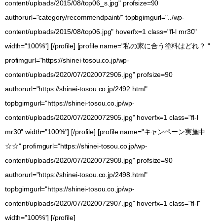
content/uploads/2015/08/top06_s.jpg" profsize=90
authorurl="category/recommendpaint/" topbgimgurl="../wp-
content/uploads/2015/08/top06.jpg" hoverfx=1 class="fl-l mr30"
width="100%"] [/profile] [profile name="私の家に合う塗料はどれ？ "
profimgurl="https://shinei-tosou.co.jp/wp-
content/uploads/2020/07/2020072906.jpg" profsize=90
authorurl="https://shinei-tosou.co.jp/2492.html"
topbgimgurl="https://shinei-tosou.co.jp/wp-
content/uploads/2020/07/2020072905.jpg" hoverfx=1 class="fl-l
mr30" width="100%"] [/profile] [profile name="キャンペーン実施中
☆☆" profimgurl="https://shinei-tosou.co.jp/wp-
content/uploads/2020/07/2020072908.jpg" profsize=90
authorurl="https://shinei-tosou.co.jp/2498.html"
topbgimgurl="https://shinei-tosou.co.jp/wp-
content/uploads/2020/07/2020072907.jpg" hoverfx=1 class="fl-l"
width="100%"] [/profile]