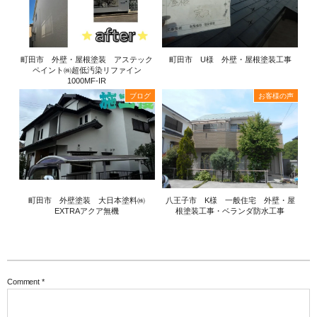
町田市 外壁・屋根塗装 アステック
町田市 U様 外壁・屋根塗装工事
ペイント㈱超低汚染リファイン
1000MF-IR
ブログ
お客様の声
町田市 外壁塗装 大日本塗料㈱
八王子市 K様 一般住宅 外壁・屋
EXTRAアクア無機
根塗装工事・ベランダ防水工事
Comment
*