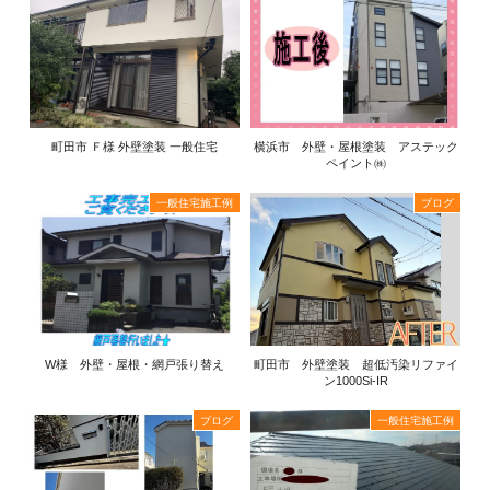
町田市 Ｆ様 外壁塗装 一般住宅
横浜市 外壁・屋根塗装 アステック
ペイント㈱
一般住宅施工例
ブログ
W様 外壁・屋根・網戸張り替え
町田市 外壁塗装 超低汚染リファイ
ン1000Si-IR
ブログ
一般住宅施工例