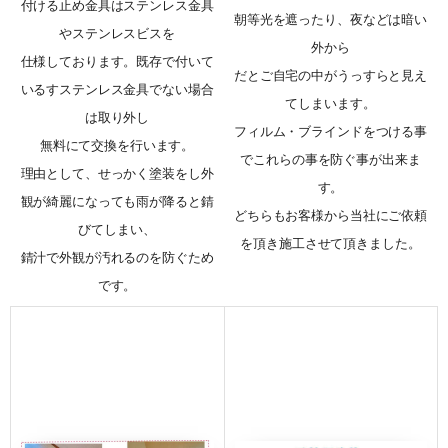
付ける止め金具はステンレス金具
朝等光を遮ったり、夜などは暗い
やステンレスビスを
外から
仕様しております。既存で付いて
だとご自宅の中がうっすらと見え
いるすステンレス金具でない場合
てしまいます。
は取り外し
フィルム・ブラインドをつける事
無料にて交換を行います。
でこれらの事を防ぐ事が出来ま
理由として、せっかく塗装をし外
す。
観が綺麗になっても雨が降ると錆
どちらもお客様から当社にご依頼
びてしまい、
を頂き施工させて頂きました。
錆汁で外観が汚れるのを防ぐため
です。