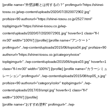
[profile name="外壁診断とは何するの？" profimgurl="https://shinei-
tosou.co.jp/wp-content/uploads/2020/07/2020072902.jpg"
profsize=90 authorurl="https://shinei-tosou.co.jp/2527.html"
topbgimgurl="https://shinei-tosou.co.jp/wp-
content/uploads/2020/07/2020072901.jpg" hoverfx=1 class="fl-l
mr30" width="100%"] [/profile] [profile name="アンケート"
profimgurl="../wp-content/uploads/2015/06/topics04.jpg" profsize=90
authorurl="https://shinei-tosou.co.jp/category/voice"
topbgimgurl="../wp-content/uploads/2015/06/topics03.jpg" hoverfx=1
class="fl-l mr30" width="100%"] [/profile] [profile name="カラーシミュ
レーション" profimgurl="../wp-content/uploads/2015/08/top05_s.jpg"
profsize=90 authorurl="category/color" topbgimgurl="../wp-
content/uploads/2017/03/smpl.jpg" hoverfx=1 class="fl-l"
width="100%"] [/profile]
[profile name="おすすめ塗料" profimgurl="../wp-