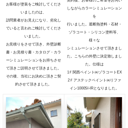
契約後、お客様のご希望をお伺い
お客様が塗装をご検討してくださ
しながらカラーシミュレーション
いましたのは、
を
訪問業者がお見えになり、劣化し
行いました。遮断熱塗料・石材・
ていると言われご検討してくださ
ゾラコート・シリコン塗料等、
いました。
様々な
お見積りをさせて頂き、外壁診断
シミュレーションさせて頂きまし
書・お見積り書・カタログ・カラ
た。こちらの外壁に決定致しまし
ーシミュレーションをお持ちさせ
た。仕様は
て頂きご説明させて頂きました。
1Ｆ関西ペイント㈱ゾラコートEX
その後、当社にお決めに頂きご契
2Ｆアステックペイント㈱リファ
約させて頂きました。
イン1000SI-IRとなりました。