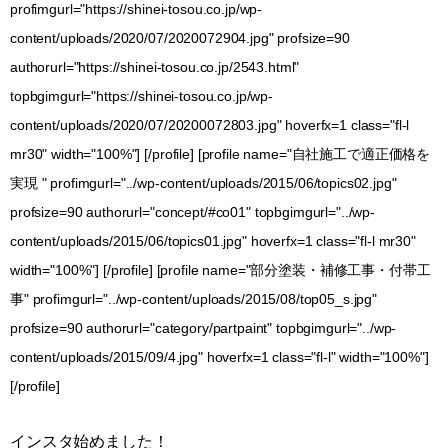
profimgurl="https://shinei-tosou.co.jp/wp-
content/uploads/2020/07/2020072904.jpg" profsize=90
authorurl="https://shinei-tosou.co.jp/2543.html"
topbgimgurl="https://shinei-tosou.co.jp/wp-
content/uploads/2020/07/20200072803.jpg" hoverfx=1 class="fl-l
mr30" width="100%"] [/profile] [profile name="自社施工で適正価格を
実現 " profimgurl="../wp-content/uploads/2015/06/topics02.jpg"
profsize=90 authorurl="concept/#co01" topbgimgurl="../wp-
content/uploads/2015/06/topics01.jpg" hoverfx=1 class="fl-l mr30"
width="100%"] [/profile] [profile name="部分塗装・補修工事・付帯工
事" profimgurl="../wp-content/uploads/2015/08/top05_s.jpg"
profsize=90 authorurl="category/partpaint" topbgimgurl="../wp-
content/uploads/2015/09/4.jpg" hoverfx=1 class="fl-l" width="100%"]
[/profile]
インスタ始めました！