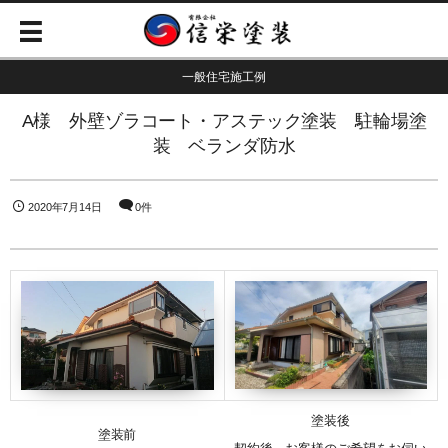
一般住宅施工例
A様 外壁ゾラコート・アステック塗装 駐輪場塗
装 ベランダ防水
2020年7月14日
0件
塗装後
塗装前