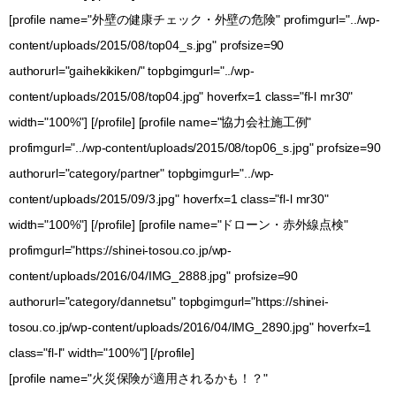
[profile name="外壁の健康チェック・外壁の危険" profimgurl="../wp-
content/uploads/2015/08/top04_s.jpg" profsize=90
authorurl="gaihekikiken/" topbgimgurl="../wp-
content/uploads/2015/08/top04.jpg" hoverfx=1 class="fl-l mr30"
width="100%"] [/profile] [profile name="協力会社施工例"
profimgurl="../wp-content/uploads/2015/08/top06_s.jpg" profsize=90
authorurl="category/partner" topbgimgurl="../wp-
content/uploads/2015/09/3.jpg" hoverfx=1 class="fl-l mr30"
width="100%"] [/profile] [profile name="ドローン・赤外線点検"
profimgurl="https://shinei-tosou.co.jp/wp-
content/uploads/2016/04/IMG_2888.jpg" profsize=90
authorurl="category/dannetsu" topbgimgurl="https://shinei-
tosou.co.jp/wp-content/uploads/2016/04/IMG_2890.jpg" hoverfx=1
class="fl-l" width="100%"] [/profile]
[profile name="火災保険が適用されるかも！？"