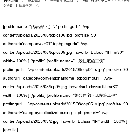
HOME
施工実績
一般住宅施工例
A様 外壁ゾラコート・アステッ
ク塗装 駐輪場塗装 ベ...
[profile name="代表あいさつ" profimgurl="../wp-
content/uploads/2015/06/topics06.jpg" profsize=90
authorurl="company/#c01" topbgimgurl="../wp-
content/uploads/2015/06/topics05.jpg" hoverfx=1 class="fl-l mr30"
width="100%"] [/profile] [profile name="一般住宅施工例"
profimgurl="../wp-content/uploads/2015/08/top04_s.jpg" profsize=90
authorurl="category/conventionalhome" topbgimgurl="../wp-
content/uploads/2015/08/top05.jpg" hoverfx=1 class="fl-l mr30"
width="100%"] [/profile] [profile name="集合住宅・店舗施工例"
profimgurl="../wp-content/uploads/2015/08/top05_s.jpg" profsize=90
authorurl="category/collectivehousing" topbgimgurl="../wp-
content/uploads/2015/09/2.jpg" hoverfx=1 class="fl-l" width="100%"]
[/profile]