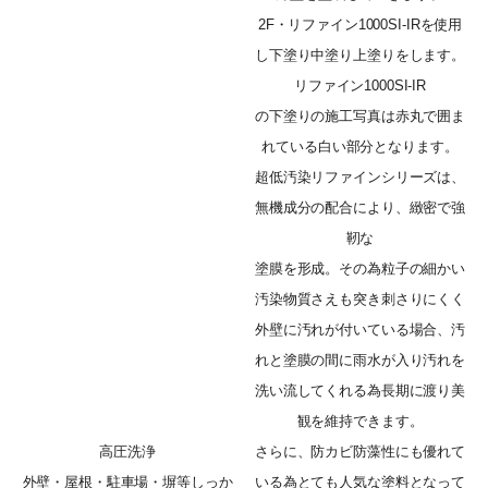
2F・リファイン1000SI-IRを使用
し下塗り中塗り上塗りをします。
リファイン1000SI-IR
の下塗りの施工写真は赤丸で囲ま
れている白い部分となります。
超低汚染リファインシリーズは、
無機成分の配合により、緻密で強
靭な
塗膜を形成。その為粒子の細かい
汚染物質さえも突き刺さりにくく
外壁に汚れが付いている場合、汚
れと塗膜の間に雨水が入り汚れを
洗い流してくれる為長期に渡り美
観を維持できます。
高圧洗浄
さらに、防カビ防藻性にも優れて
外壁・屋根・駐車場・塀等しっか
いる為とても人気な塗料となって