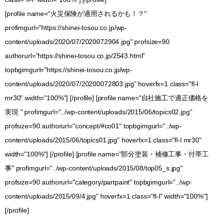
[profile name="火災保険が適用されるかも！？"
profimgurl="https://shinei-tosou.co.jp/wp-
content/uploads/2020/07/2020072904.jpg" profsize=90
authorurl="https://shinei-tosou.co.jp/2543.html"
topbgimgurl="https://shinei-tosou.co.jp/wp-
content/uploads/2020/07/20200072803.jpg" hoverfx=1 class="fl-l
mr30" width="100%"] [/profile] [profile name="自社施工で適正価格を
実現 " profimgurl="../wp-content/uploads/2015/06/topics02.jpg"
profsize=90 authorurl="concept/#co01" topbgimgurl="../wp-
content/uploads/2015/06/topics01.jpg" hoverfx=1 class="fl-l mr30"
width="100%"] [/profile] [profile name="部分塗装・補修工事・付帯工
事" profimgurl="../wp-content/uploads/2015/08/top05_s.jpg"
profsize=90 authorurl="category/partpaint" topbgimgurl="../wp-
content/uploads/2015/09/4.jpg" hoverfx=1 class="fl-l" width="100%"]
[/profile]