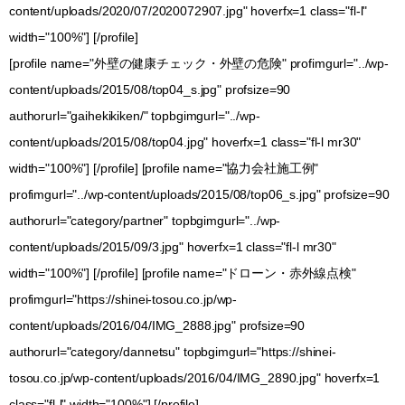
content/uploads/2020/07/2020072907.jpg" hoverfx=1 class="fl-l"
width="100%"] [/profile]
[profile name="外壁の健康チェック・外壁の危険" profimgurl="../wp-
content/uploads/2015/08/top04_s.jpg" profsize=90
authorurl="gaihekikiken/" topbgimgurl="../wp-
content/uploads/2015/08/top04.jpg" hoverfx=1 class="fl-l mr30"
width="100%"] [/profile] [profile name="協力会社施工例"
profimgurl="../wp-content/uploads/2015/08/top06_s.jpg" profsize=90
authorurl="category/partner" topbgimgurl="../wp-
content/uploads/2015/09/3.jpg" hoverfx=1 class="fl-l mr30"
width="100%"] [/profile] [profile name="ドローン・赤外線点検"
profimgurl="https://shinei-tosou.co.jp/wp-
content/uploads/2016/04/IMG_2888.jpg" profsize=90
authorurl="category/dannetsu" topbgimgurl="https://shinei-
tosou.co.jp/wp-content/uploads/2016/04/IMG_2890.jpg" hoverfx=1
class="fl-l" width="100%"] [/profile]