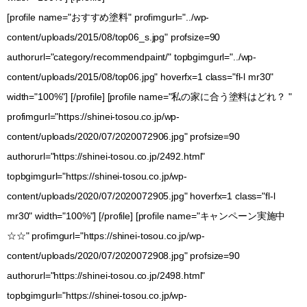
[profile name="おすすめ塗料" profimgurl="../wp-
content/uploads/2015/08/top06_s.jpg" profsize=90
authorurl="category/recommendpaint/" topbgimgurl="../wp-
content/uploads/2015/08/top06.jpg" hoverfx=1 class="fl-l mr30"
width="100%"] [/profile] [profile name="私の家に合う塗料はどれ？ "
profimgurl="https://shinei-tosou.co.jp/wp-
content/uploads/2020/07/2020072906.jpg" profsize=90
authorurl="https://shinei-tosou.co.jp/2492.html"
topbgimgurl="https://shinei-tosou.co.jp/wp-
content/uploads/2020/07/2020072905.jpg" hoverfx=1 class="fl-l
mr30" width="100%"] [/profile] [profile name="キャンペーン実施中
☆☆" profimgurl="https://shinei-tosou.co.jp/wp-
content/uploads/2020/07/2020072908.jpg" profsize=90
authorurl="https://shinei-tosou.co.jp/2498.html"
topbgimgurl="https://shinei-tosou.co.jp/wp-