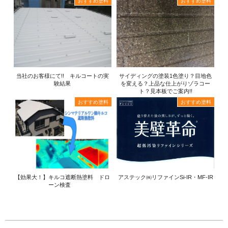
おすすめ塗料
おすすめ塗料
当社のお客様にて!! キルコートの実
サイディングの塗装1色塗り？目地色
験結果
を変える？上品な仕上がりゾラコー
ト？見本板でご案内!!
おすすめ塗料
おすすめ塗料
【効果大！】キルコ遮断熱塗料 ドロ
アステック㈱リファインSi-IR・MF-IR
ーン検査