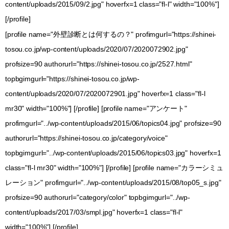
content/uploads/2015/09/2.jpg" hoverfx=1 class="fl-l" width="100%"]
[/profile]
[profile name="外壁診断とは何するの？" profimgurl="https://shinei-
tosou.co.jp/wp-content/uploads/2020/07/2020072902.jpg"
profsize=90 authorurl="https://shinei-tosou.co.jp/2527.html"
topbgimgurl="https://shinei-tosou.co.jp/wp-
content/uploads/2020/07/2020072901.jpg" hoverfx=1 class="fl-l
mr30" width="100%"] [/profile] [profile name="アンケート"
profimgurl="../wp-content/uploads/2015/06/topics04.jpg" profsize=90
authorurl="https://shinei-tosou.co.jp/category/voice"
topbgimgurl="../wp-content/uploads/2015/06/topics03.jpg" hoverfx=1
class="fl-l mr30" width="100%"] [/profile] [profile name="カラーシミュ
レーション" profimgurl="../wp-content/uploads/2015/08/top05_s.jpg"
profsize=90 authorurl="category/color" topbgimgurl="../wp-
content/uploads/2017/03/smpl.jpg" hoverfx=1 class="fl-l"
width="100%"] [/profile]