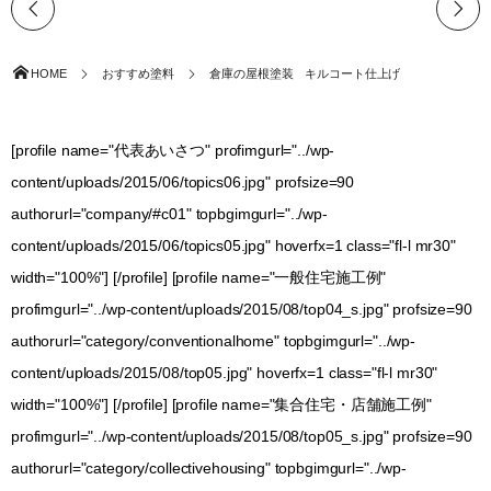
HOME
おすすめ塗料
倉庫の屋根塗装 キルコート仕上げ
[profile name="代表あいさつ" profimgurl="../wp-
content/uploads/2015/06/topics06.jpg" profsize=90
authorurl="company/#c01" topbgimgurl="../wp-
content/uploads/2015/06/topics05.jpg" hoverfx=1 class="fl-l mr30"
width="100%"] [/profile] [profile name="一般住宅施工例"
profimgurl="../wp-content/uploads/2015/08/top04_s.jpg" profsize=90
authorurl="category/conventionalhome" topbgimgurl="../wp-
content/uploads/2015/08/top05.jpg" hoverfx=1 class="fl-l mr30"
width="100%"] [/profile] [profile name="集合住宅・店舗施工例"
profimgurl="../wp-content/uploads/2015/08/top05_s.jpg" profsize=90
authorurl="category/collectivehousing" topbgimgurl="../wp-